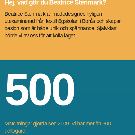
Hej, vad gör du Beatrice Stenmark?
Beatrice Stenmark är modedesigner, nyligen
utexaminerad från textilhögskolan i Borås och skapar
design som är både unik och spännande. Självklart
hörde vi av oss för att kolla läget.
500
Matchningar gjorda sen 2009. Vi har mer än 300
deltagare.