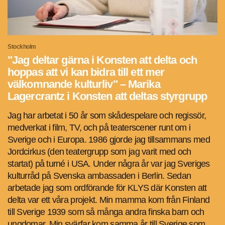
Stockholm
"Jag deltar gärna i Konsten att delta och
hoppas att vi kan bidra till ett mer
välkomnande kulturliv" – Marika
Lagercrantz i Konsten att deltas styrgrupp
Jag har arbetat i 50 år som skådespelare och regissör,
medverkat i film, TV, och på teaterscener runt om i
Sverige och i Europa. 1986 gjorde jag tillsammans med
Jordcirkus (den teatergrupp som jag varit med och
startat) på turné i USA. Under några år var jag Sveriges
kulturråd på Svenska ambassaden i Berlin. Sedan
arbetade jag som ordförande för KLYS där Konsten att
delta var ett våra projekt. Min mamma kom från Finland
till Sverige 1939 som så många andra finska barn och
ungdomar. Min svärfar kom samma år till Sverige som