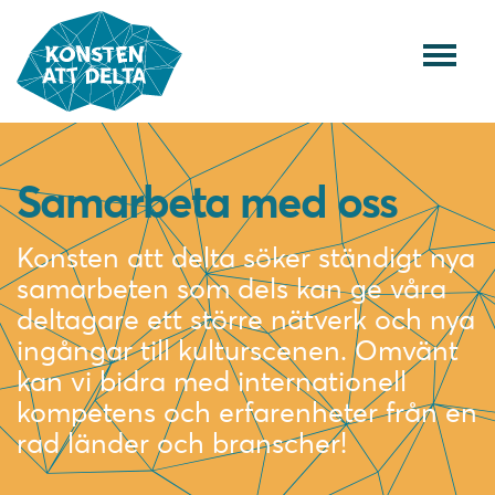
Samarbeta med oss
Konsten att delta söker ständigt nya
samarbeten som dels kan ge våra
deltagare ett större nätverk och nya
ingångar till kulturscenen. Omvänt
kan vi bidra med internationell
kompetens och erfarenheter från en
rad länder och branscher!