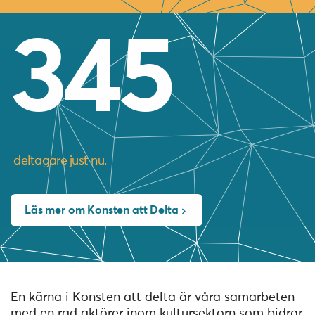
345
deltagare just nu.
Läs mer om Konsten att Delta
En kärna i Konsten att delta är våra samarbeten
med en rad aktörer inom kultursektorn som bidrar